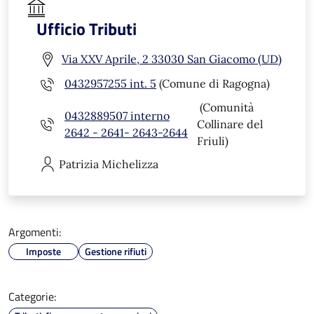
Ufficio Tributi
Via XXV Aprile, 2 33030 San Giacomo (UD)
0432957255 int. 5
(Comune di Ragogna)
(Comunità
0432889507 interno
Collinare del
2642 - 2641- 2643-2644
Friuli)
Patrizia
Michelizza
Argomenti:
Imposte
Gestione rifiuti
Categorie: