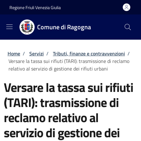
Salta al contenuto principale
Skip to footer content
Regione Friuli Venezia Giulia
Comune di Ragogna
Briciole di pane
Home
/
Servizi
/
Tributi, finanze e contravvenzioni
/
Versare la tassa sui rifiuti (TARI): trasmissione di reclamo
relativo al servizio di gestione dei rifiuti urbani
Versare la tassa sui rifiuti
(TARI): trasmissione di
reclamo relativo al
servizio di gestione dei