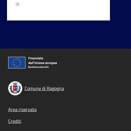
Valuta 1 stelle su 5
Comune di Ragogna
Footer menu
Area riservata
Crediti