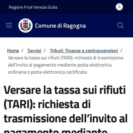
Salta al contenuto principale
Skip to footer content
Regione Friuli Venezia Giulia
Comune di Ragogna
Briciole di pane
Home
/
Servizi
/
Tributi, finanze e contravvenzioni
/
Versare la tassa sui rifiuti (TARI): richiesta di trasmissione
dell’invito al pagamento mediante posta elettronica
ordinaria o posta elettronica certificata
Versare la tassa sui rifiuti
(TARI): richiesta di
trasmissione dell’invito al
pagamento mediante