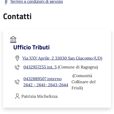
Termini e condizioni di servizio
Contatti
Ufficio Tributi
Via XXV Aprile, 2 33030 San Giacomo (UD)
0432957255 int. 5
(Comune di Ragogna)
(Comunità
0432889507 interno
Collinare del
2642 - 2641- 2643-2644
Friuli)
Patrizia
Michelizza