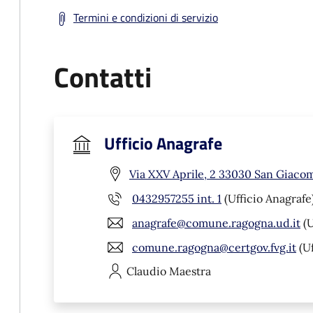
Termini e condizioni di servizio
Contatti
Ufficio Anagrafe
Via XXV Aprile, 2 33030 San Giaco
0432957255 int. 1
(Ufficio Anagrafe
anagrafe@comune.ragogna.ud.it
(U
comune.ragogna@certgov.fvg.it
(Uf
Claudio
Maestra