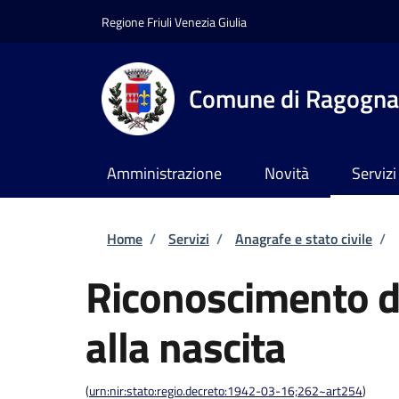
Salta al contenuto principale
Skip to footer content
Regione Friuli Venezia Giulia
Comune di Ragogna
Amministrazione
Novità
Servizi
Briciole di pane
Home
/
Servizi
/
Anagrafe e stato civile
/
Riconoscimento di
alla nascita
(
urn:nir:stato:regio.decreto:1942-03-16;262~art254
)