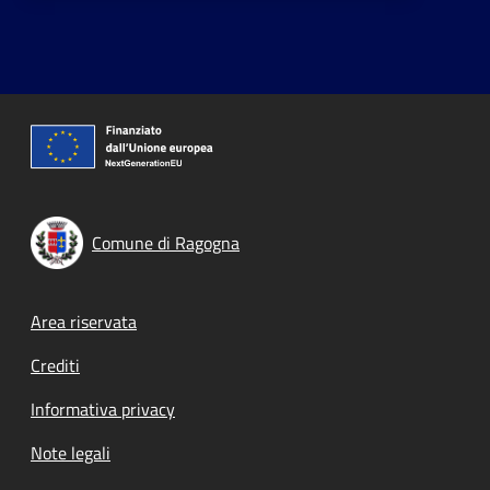
Comune di Ragogna
Footer menu
Area riservata
Crediti
Informativa privacy
Note legali