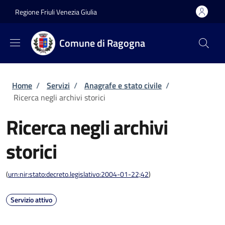
Salta al contenuto principale
Skip to footer content
Regione Friuli Venezia Giulia
Comune di Ragogna
Briciole di pane
Home
/
Servizi
/
Anagrafe e stato civile
/
Ricerca negli archivi storici
Ricerca negli archivi
storici
(
urn:nir:stato:decreto.legislativo:2004-01-22;42
)
Servizio attivo