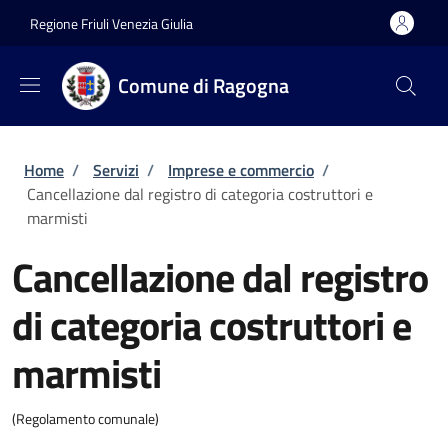
Salta al contenuto principale
Skip to footer content
Regione Friuli Venezia Giulia
Comune di Ragogna
Briciole di pane
Home
/
Servizi
/
Imprese e commercio
/
Cancellazione dal registro di categoria costruttori e
marmisti
Cancellazione dal registro
di categoria costruttori e
marmisti
(Regolamento comunale)