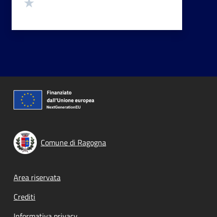
Valuta 1 stelle su 5
Comune di Ragogna
Footer menu
Area riservata
Crediti
Informativa privacy