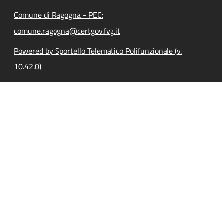
Comune di Ragogna - PEC:
comune.ragogna@certgov.fvg.it
Powered by Sportello Telematico Polifunzionale (v.
10.42.0)