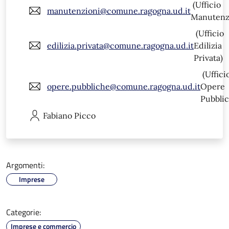
(Ufficio
manutenzioni@comune.ragogna.ud.it
Manutenz
(Ufficio
edilizia.privata@comune.ragogna.ud.it
Edilizia
Privata)
(Uffici
opere.pubbliche@comune.ragogna.ud.it
Opere
Pubblic
Fabiano
Picco
Argomenti:
Imprese
Categorie:
Imprese e commercio