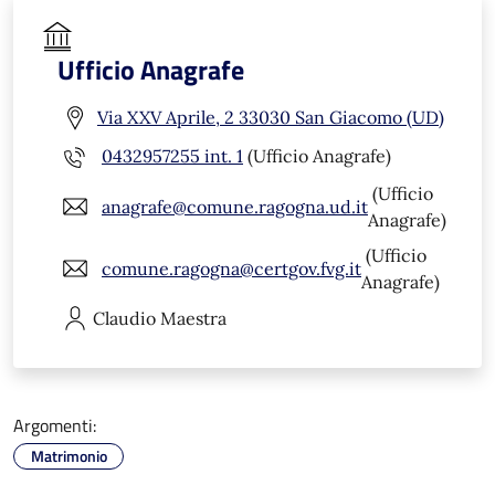
Ufficio Anagrafe
Via XXV Aprile, 2 33030 San Giacomo (UD)
0432957255 int. 1
(Ufficio Anagrafe)
(Ufficio
anagrafe@comune.ragogna.ud.it
Anagrafe)
(Ufficio
comune.ragogna@certgov.fvg.it
Anagrafe)
Claudio
Maestra
Argomenti:
Matrimonio