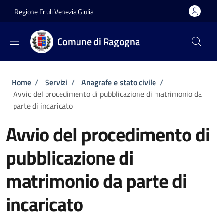
Salta al contenuto principale
Skip to footer content
Regione Friuli Venezia Giulia
Comune di Ragogna
Briciole di pane
Home
/
Servizi
/
Anagrafe e stato civile
/
Avvio del procedimento di pubblicazione di matrimonio da
parte di incaricato
Avvio del procedimento di
pubblicazione di
matrimonio da parte di
incaricato