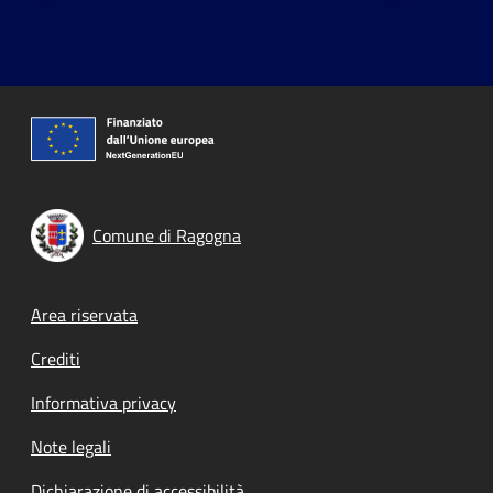
Comune di Ragogna
Footer menu
Area riservata
Crediti
Informativa privacy
Note legali
Dichiarazione di accessibilità