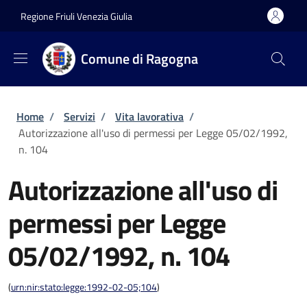
Salta al contenuto principale
Skip to footer content
Regione Friuli Venezia Giulia
Comune di Ragogna
Briciole di pane
Home
/
Servizi
/
Vita lavorativa
/
Autorizzazione all'uso di permessi per Legge 05/02/1992,
n. 104
Autorizzazione all'uso di
permessi per Legge
05/02/1992, n. 104
(
urn:nir:stato:legge:1992-02-05;104
)