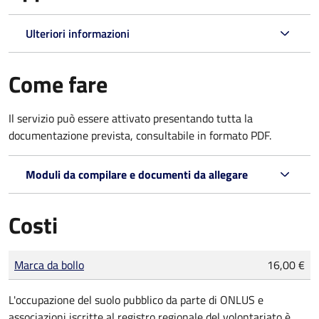
Ulteriori informazioni
Come fare
Il servizio può essere attivato presentando tutta la
documentazione prevista, consultabile in formato PDF.
Moduli da compilare e documenti da allegare
Costi
Tipo di pagamento
Importo
Marca da bollo
16,00 €
L'occupazione del suolo pubblico da parte di ONLUS e
associazioni iscritte al registro regionale del volontariato è