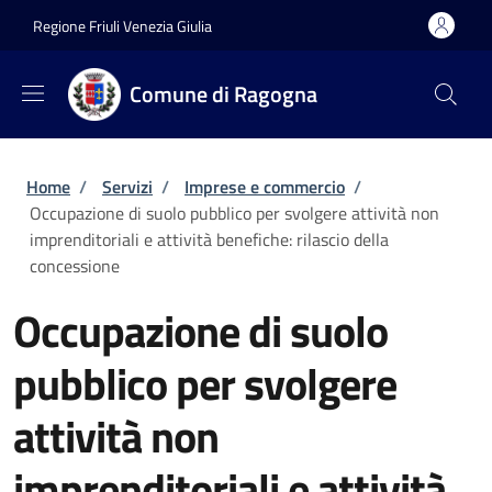
Salta al contenuto principale
Skip to footer content
Regione Friuli Venezia Giulia
Comune di Ragogna
Briciole di pane
Home
/
Servizi
/
Imprese e commercio
/
Occupazione di suolo pubblico per svolgere attività non
imprenditoriali e attività benefiche: rilascio della
concessione
Occupazione di suolo
pubblico per svolgere
attività non
imprenditoriali e attività