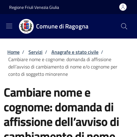
Salta al contenuto principale
Skip to footer content
Regione Friuli Venezia Giulia
Comune di Ragogna
Briciole di pane
Home
/
Servizi
/
Anagrafe e stato civile
/
Cambiare nome e cognome: domanda di affissione
dell’avviso di cambiamento di nome e/o cognome per
conto di soggetto minorenne
Cambiare nome e
cognome: domanda di
affissione dell’avviso di
cambiamento di nome