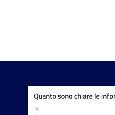
Quanto sono chiare le info
Valutazione
Valuta 5 stelle su 5
Valuta 4 stelle su 5