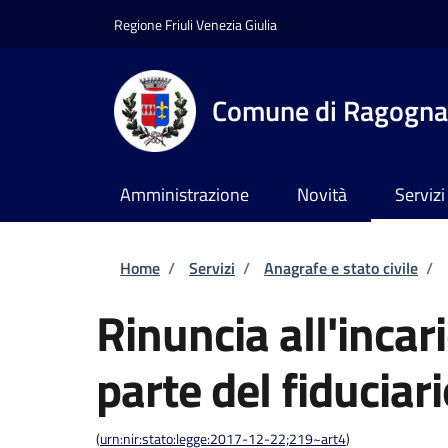
Salta al contenuto principale
Skip to footer content
Regione Friuli Venezia Giulia
Comune di Ragogna
Amministrazione
Novità
Servizi
Briciole di pane
Home
/
Servizi
/
Anagrafe e stato civile
/
Rinuncia all'incari
parte del fiduciar
(
urn:nir:stato:legge:2017-12-22;219~art4
)