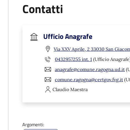
Contatti
Ufficio Anagrafe
Via XXV Aprile, 2 33030 San Giaco
0432957255 int. 1
(Ufficio Anagrafe
anagrafe@comune.ragogna.ud.it
(U
comune.ragogna@certgov.fvg.it
(Uf
Claudio
Maestra
Argomenti: