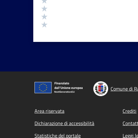
Valuta 3 stelle su 5
Valuta 2 stelle su 5
Valuta 1 stelle su 5
Comune di R
Footer menu
Area riservata
Crediti
Dichiarazione di accessibilità
Contatt
Statistiche del portale
Leggi l