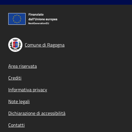
Comune di Ragogna
Footer menu
Area riservata
Crediti
Informativa privacy
Note legali
Dichiarazione di accessibilità
Contatti