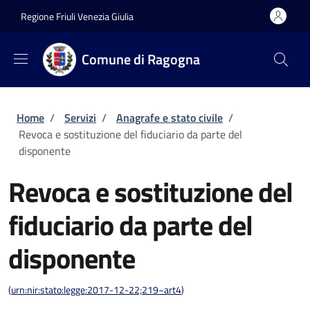
Salta al contenuto principale
Skip to footer content
Regione Friuli Venezia Giulia
Comune di Ragogna
Briciole di pane
Home
/
Servizi
/
Anagrafe e stato civile
/
Revoca e sostituzione del fiduciario da parte del
disponente
Revoca e sostituzione del
fiduciario da parte del
disponente
(
urn:nir:stato:legge:2017-12-22;219~art4
)