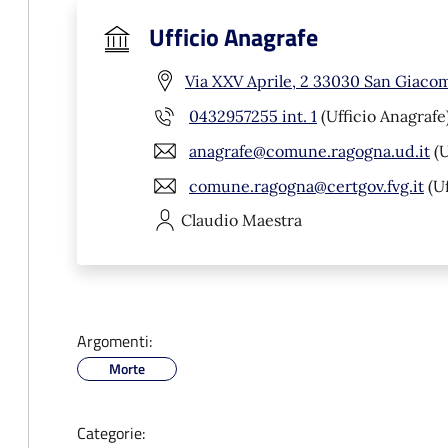
Ufficio Anagrafe
Via XXV Aprile, 2 33030 San Giaco
0432957255 int. 1
(Ufficio Anagrafe
anagrafe@comune.ragogna.ud.it
(U
comune.ragogna@certgov.fvg.it
(Uf
Claudio
Maestra
Argomenti:
Morte
Categorie: