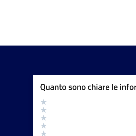
Quanto sono chiare le info
Valutazione
Valuta 5 stelle su 5
Valuta 4 stelle su 5
Valuta 3 stelle su 5
Valuta 2 stelle su 5
Valuta 1 stelle su 5