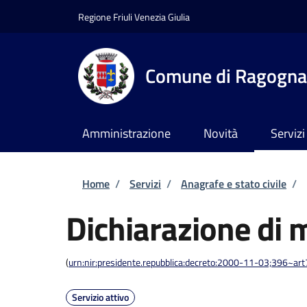
Salta al contenuto principale
Skip to footer content
Regione Friuli Venezia Giulia
Comune di Ragogna
Amministrazione
Novità
Servizi
Briciole di pane
Home
/
Servizi
/
Anagrafe e stato civile
/
Dichiarazione di 
(
urn:nir:presidente.repubblica:decreto:2000-11-03;396~ar
Servizio attivo