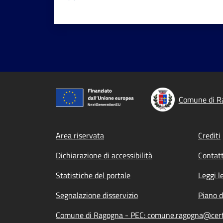
Comune di R
Footer menu
Area riservata
Crediti
Dichiarazione di accessibilità
Contatt
Statistiche del portale
Leggi l
Segnalazione disservizio
Piano d
Comune di Ragogna - PEC: comune.ragogna@certg