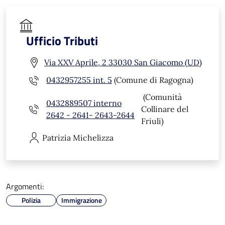
Ufficio Tributi
Via XXV Aprile, 2 33030 San Giacomo (UD)
0432957255 int. 5
(Comune di Ragogna)
(Comunità
0432889507 interno
Collinare del
2642 - 2641- 2643-2644
Friuli)
Patrizia
Michelizza
Argomenti:
Polizia
Immigrazione