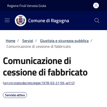
Salta al contenuto principale
Skip to footer content
Regione Friuli Venezia Giulia
Comune di Ragogna
Briciole di pane
Home
/
Servizi
/
Giustizia e sicurezza pubblica
/
Comunicazione di cessione di fabbricato
Comunicazione di
cessione di fabbricato
(
urn:nir:stato:decreto.legge:1978-03-21;59~art12
)
Servizio attivo