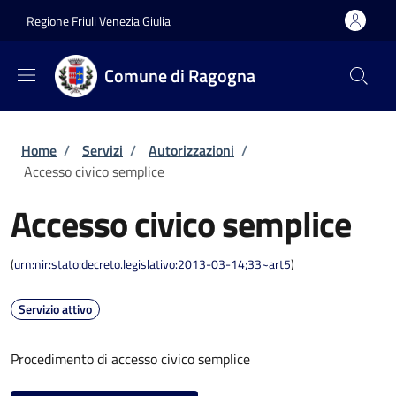
Salta al contenuto principale
Skip to footer content
Regione Friuli Venezia Giulia
Comune di Ragogna
Briciole di pane
Home
/
Servizi
/
Autorizzazioni
/
Accesso civico semplice
Accesso civico semplice
(
urn:nir:stato:decreto.legislativo:2013-03-14;33~art5
)
Servizio attivo
Procedimento di accesso civico semplice