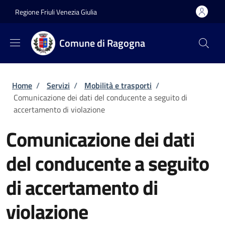
Salta al contenuto principale
Skip to footer content
Regione Friuli Venezia Giulia
Comune di Ragogna
Briciole di pane
Home
/
Servizi
/
Mobilità e trasporti
/
Comunicazione dei dati del conducente a seguito di
accertamento di violazione
Comunicazione dei dati
del conducente a seguito
di accertamento di
violazione