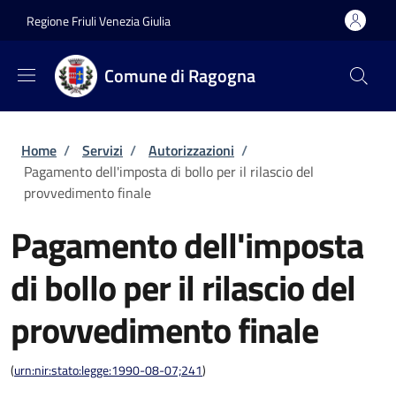
Salta al contenuto principale
Skip to footer content
Regione Friuli Venezia Giulia
Comune di Ragogna
Briciole di pane
Home
/
Servizi
/
Autorizzazioni
/
Pagamento dell'imposta di bollo per il rilascio del
provvedimento finale
Pagamento dell'imposta
di bollo per il rilascio del
provvedimento finale
(
urn:nir:stato:legge:1990-08-07;241
)