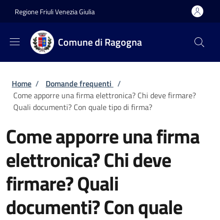
Salta al contenuto principale
Skip to footer content
Regione Friuli Venezia Giulia
Comune di Ragogna
Briciole di pane
Home
/
Domande frequenti
/
Come apporre una firma elettronica? Chi deve firmare?
Quali documenti? Con quale tipo di firma?
Come apporre una firma
elettronica? Chi deve
firmare? Quali
documenti? Con quale