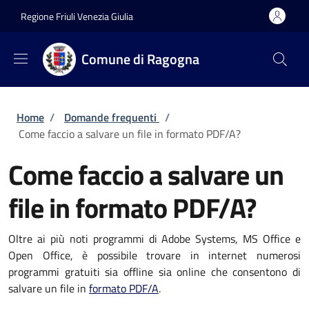
Salta al contenuto principale
Skip to footer content
Regione Friuli Venezia Giulia
Comune di Ragogna
Briciole di pane
Home
/
Domande frequenti
/
Come faccio a salvare un file in formato PDF/A?
Come faccio a salvare un
file in formato PDF/A?
Oltre ai più noti programmi di Adobe Systems, MS Office e
Open Office, è possibile trovare in internet numerosi
programmi gratuiti sia offline sia online che consentono di
salvare un file in
formato PDF/A
.