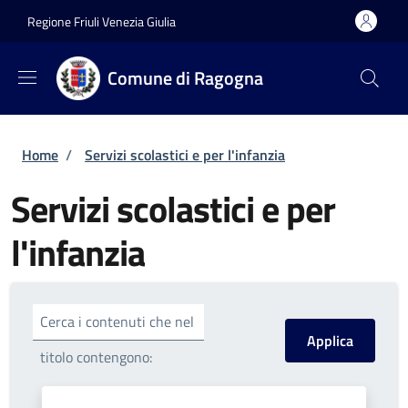
Salta al contenuto principale
Skip to footer content
Regione Friuli Venezia Giulia
Comune di Ragogna
Briciole di pane
Home
/
Servizi scolastici e per l'infanzia
Servizi scolastici e per
l'infanzia
Cerca i contenuti che nel
titolo contengono: