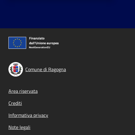
Comune di Ragogna
Footer menu
Area riservata
Crediti
Informativa privacy
Note legali