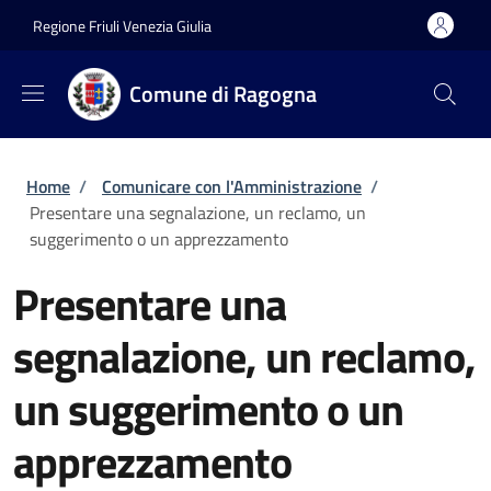
Salta al contenuto principale
Skip to footer content
Regione Friuli Venezia Giulia
Comune di Ragogna
Briciole di pane
Home
/
Comunicare con l'Amministrazione
/
Presentare una segnalazione, un reclamo, un
suggerimento o un apprezzamento
Presentare una
segnalazione, un reclamo,
un suggerimento o un
apprezzamento